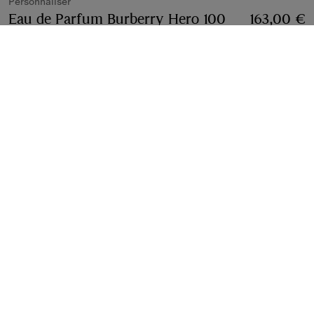
Personnaliser
Eau de Parfum Burberry Hero 100
163,00 €
ml
Prix 163,00 €
Personnaliser
100 ml
100 ml
2 tailles
Personnalisation gratuite
Ajouter
Personnalisation gratuite
Ajoutez jusqu'à trois caractères
Cet article ne peut pas être livré dans le pays
suivant : France, en raison de restrictions auxquelles sont
soumis certains matériaux. Afin d'acheter cet article,
veuillez vous renseigner auprès de votre boutique la plus
proche ou
nous contacter
.
Voir l'ensemble des restrictions
de livraison
Ouvre une nouvelle fenêtre