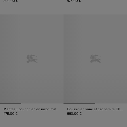
290,00 €
475,00 €
Laisse pour chien Check, 290,00 €
Manteau pour chien en gabardi
Manteau pour chien en nylon matelassé
Coussin en laine et cachemire Check
475,00 €
660,00 €
Manteau pour chien en nylon matelassé, 475,00 €
Coussin en laine et cachemire 