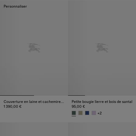
Personnaliser
Couverture en laine et cachemire Check
Petite bougie lierre et bois de santal
1 390,00 €
95,00 €
Couverture en laine et cachemire Check, 1 390,00 €
+
2
Petite bougie lierre et bois de s