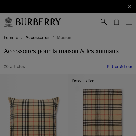
S'abonner
Abonnez-
vous à
notre
newsletter.
Passer au contenu principal
Passer au pied de page
Femme
/
Accessoires
/
Maison
Accessoires pour la maison & les animaux
20 articles
Filtrer & trier
Personnaliser