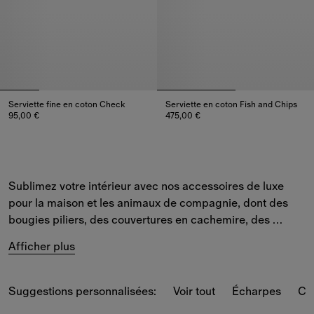
Serviette fine en coton Check
Serviette en coton Fish and Chips
95,00 €
475,00 €
Serviette fine en coton Check, 95,00 €
Serviette en coton Fish and Chi
Sublimez votre intérieur avec nos accessoires de luxe 
pour la maison et les animaux de compagnie, dont des 
bougies piliers, des couvertures en cachemire, des 
coussins et des colliers pour chiens à carreaux 
Burberry 
Afficher plus
Check
.
Suggestions personnalisées:
Voir tout
Écharpes
Cr