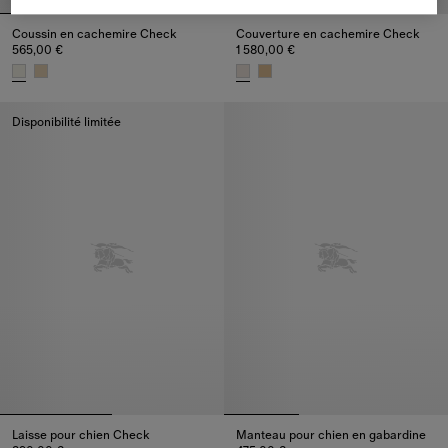
Coussin en cachemire Check
Couverture en cachemire Check
565,00 €
1 580,00 €
Coussin en cachemire Check, 565,00 €
Couverture en cachemire Check,
Disponibilité limitée
Laisse pour chien Check
Manteau pour chien en gabardine