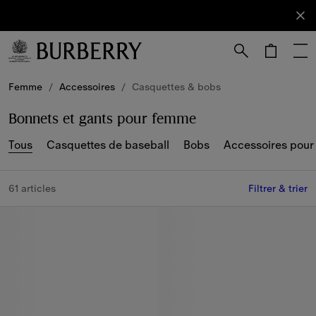
S'abonner
Abonnez-
vous à
notre
newsletter.
Passer au contenu principal
Passer au pied de page
Femme
/
Accessoires
/
Casquettes & bobs
Bonnets et gants pour femme
Tous
Casquettes de baseball
Bobs
Accessoires pour
61 articles
Filtrer & trier