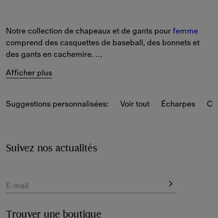
Notre collection de chapeaux et de gants pour 
femme
comprend des casquettes de baseball, des bonnets et 
des gants en cachemire. 
Afficher plus
Choisissez parmi les pièces de la nouvelle saison telles 
que des bobs réversibles à carreaux Burberry Check 
dans des coloris classiques et saisonniers. Les 
Suggestions personnalisées:
Voir tout
Écharpes
Ce
casquettes de baseball légères en coton et en sergé sont 
ornées de notre emblème Equestrian Knight Design.
Nos gants se déclinent en cuir et en cachemire et 
Suivez nos actualités
arborent les motifs de la Maison.
E-mail
Trouver une boutique