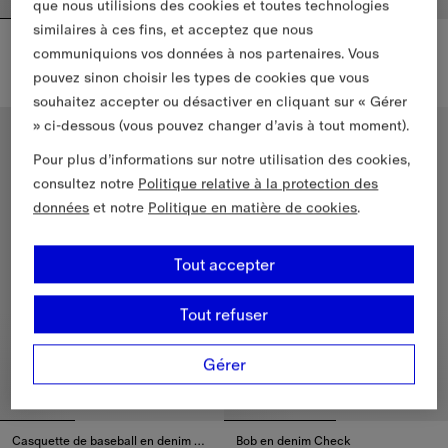
que nous utilisions des cookies et toutes technologies
similaires à ces fins, et acceptez que nous
Chapeau en gabardine à visière Check
Bob en coton Check
communiquions vos données à nos partenaires. Vous
485,00 €
395,00 €
pouvez sinon choisir les types de cookies que vous
Chapeau en gabardine à visière Check, 485,00 €
Bob en coton Check, 395,00 €
souhaitez accepter ou désactiver en cliquant sur « Gérer
» ci-dessous (vous pouvez changer d’avis à tout moment).
Nouveautés
Nouveautés
Pour plus d’informations sur notre utilisation des cookies,
consultez notre
Politique relative à la protection des
données
et notre
Politique en matière de cookies
.
Tout accepter
Tout refuser
Gérer
Casquette de baseball en denim Check
Bob en denim Check