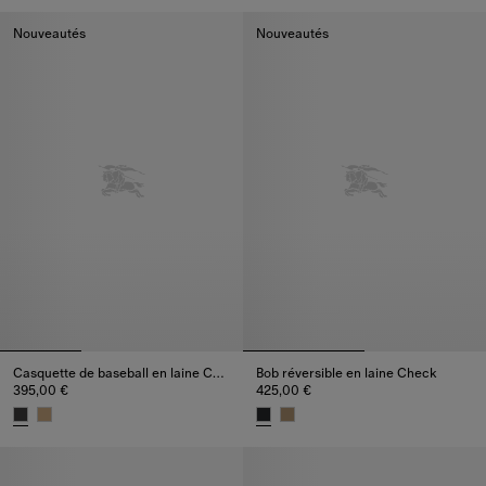
Casquette de baseball en laine Check, 395,00 €
Bob réversible en laine Check, 
Nouveautés
Nouveautés
Casquette de baseball en laine Check
Bob réversible en laine Check
395,00 €
425,00 €
Casquette de baseball en laine Check, 395,00 €
Bob réversible en laine Check, 