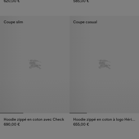
620,00 €
585,00 €
Hoodie en coton Knight, 620,00 €
Sweat-shirt en coton Knight, 58
Coupe slim
Coupe casual
Hoodie zippé en coton avec Check
Hoodie zippé en coton à logo Héritage
690,00 €
655,00 €
Hoodie zippé en coton avec Check, 690,00 €
Hoodie zippé en coton à logo H