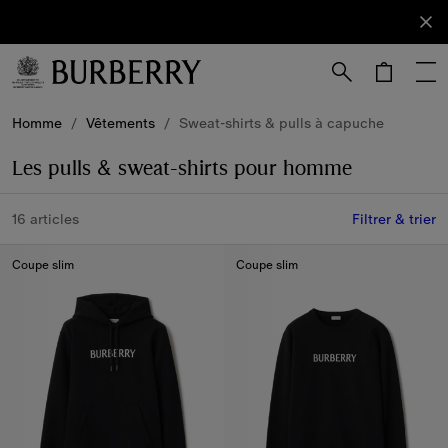
S'abonner
Abonnez-
vous à
notre
newsletter.
Passer au contenu principal
Passer au pied de page
Homme
/
Vêtements
/
Sweat-shirts & pulls à capuche
Les pulls & sweat-shirts pour homme
16 articles
Filtrer & trier
Coupe slim
Coupe slim