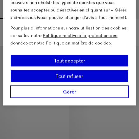
pouvez sinon choisir les types de cookies que vous
souhaitez accepter ou désactiver en cliquant sur « Gérer
» ci-dessous (vous pouvez changer d’avis à tout moment).
Hoodie zippé en coton à capuche Check
Sweat-shirt en coton détails Check
Pour plus d’informations sur notre utilisation des cookies,
825,00 €
645,00 €
consultez notre
Politique relative à la protection des
Hoodie zippé en coton à capuche Check, 825,00 €
Sweat-shirt en coton détails C
données
et notre
Politique en matière de cookies
.
Coupe slim
Coupe slim
Tout accepter
Tout refuser
Gérer