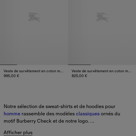
Veste de survêtement en coton mélangé à détails Check
Veste de survêtement en coton mélangé
995,00 €
825,00 €
Veste de survêtement en coton mélangé à détails Check, 995,00 
Veste de survêtement en coton 
Notre sélection de sweat-shirts et de hoodies pour 
homme
 rassemble des modèles 
classiques
 ornés du 
motif Burberry Check et de notre logo. 
Afficher plus
Explorez les créations de la nouvelle saison déclinées 