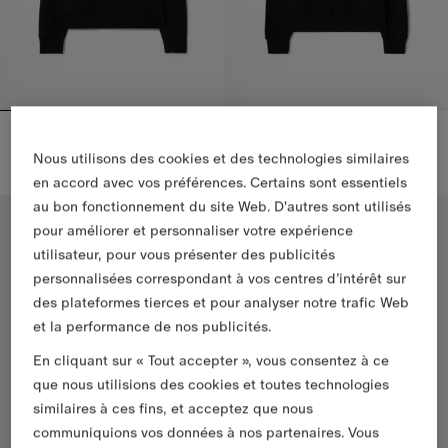
Hoodie en coton à logo
Sweat-shirt en coton à logo
625,00 €
585,00 €
Nous utilisons des cookies et des technologies similaires
Hoodie en coton à logo, 625,00 €
Sweat-shirt en coton à logo, 58
en accord avec vos préférences. Certains sont essentiels
au bon fonctionnement du site Web. D'autres sont utilisés
Coupe casual
Coupe slim
pour améliorer et personnaliser votre expérience
utilisateur, pour vous présenter des publicités
personnalisées correspondant à vos centres d’intérêt sur
des plateformes tierces et pour analyser notre trafic Web
et la performance de nos publicités.
En cliquant sur « Tout accepter », vous consentez à ce
que nous utilisions des cookies et toutes technologies
similaires à ces fins, et acceptez que nous
communiquions vos données à nos partenaires. Vous