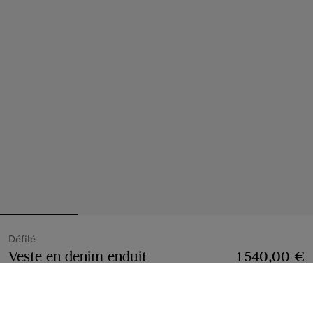
Défilé
Veste en denim enduit
Prix 1 540,00 €
1 540,00 €
Défilé
Bleu moyen
Choisir une taille: