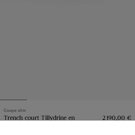
Coupe slim
Trench court Tillydrine en
2 190,00 €
gabardine
Prix 2 190,00 €
Coupe slim