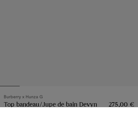
Burberry x Hunza G
Top bandeau/Jupe de bain Devyn
Prix 275,00 €
275,00 €
Rouge
4 coloris
Jupes
3 modèles