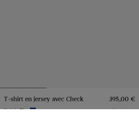
T-shirt en jersey avec Check
Prix 395,00 €
395,00 €
Knight Blue
3 coloris
Choisir une taille:
Choisir Une Taille