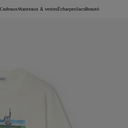
Cadeaux
Manteaux & vestes
Écharpes
Sacs
Beauté