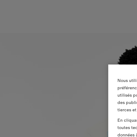
Nous util
préférenc
utilisés 
des publi
tierces e
En cliqua
toutes te
données à