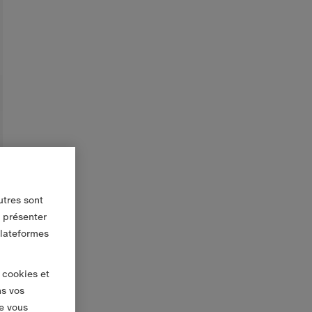
utres sont
s présenter
plateformes
 cookies et
ns vos
e vous