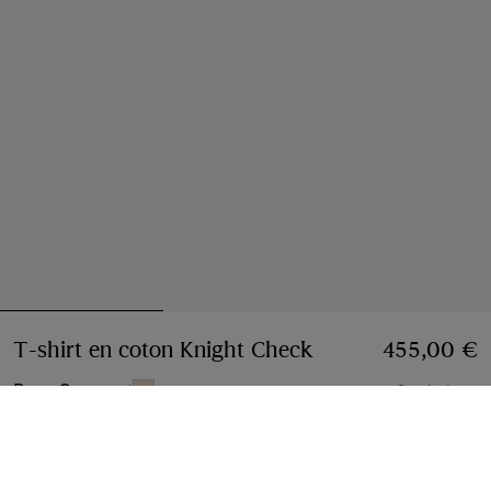
T-shirt en coton Knight Check
Prix 455,00 €
455,00 €
Rose Compact
3 coloris
Choisir une taille:
Choisir Une Taille