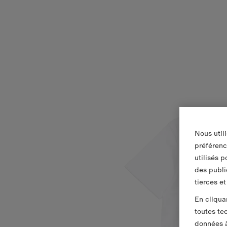
Nous util
préférenc
utilisés 
des publi
tierces e
En cliqua
toutes te
données à