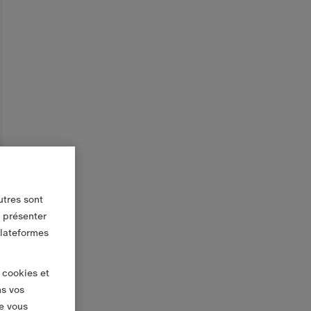
utres sont
s présenter
plateformes
 cookies et
ns vos
e vous