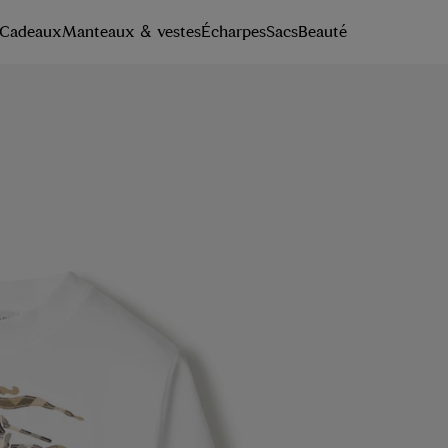
Cadeaux
Manteaux & vestes
Écharpes
Sacs
Beauté