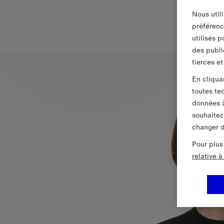
Nous util
préférenc
utilisés 
des publi
tierces e
En cliqua
toutes te
données à
souhaitez
changer d
Pour plus
relative 