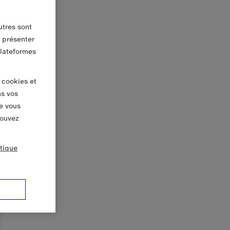
utres sont
s présenter
plateformes
 cookies et
ns vos
e vous
pouvez
itique