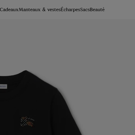
Cadeaux
Manteaux & vestes
Écharpes
Sacs
Beauté