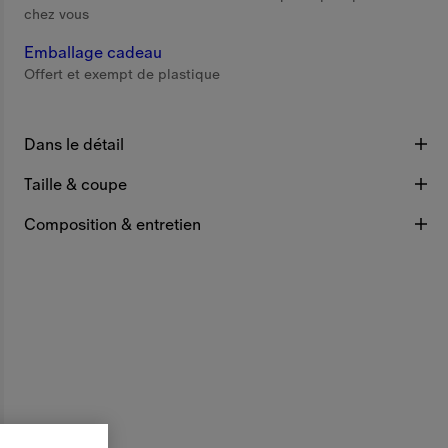
chez vous
Emballage cadeau
Offert et exempt de plastique
Dans le détail
Taille & coupe
Composition & entretien