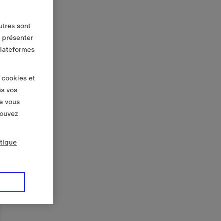
utres sont
s présenter
plateformes
 cookies et
ns vos
e vous
pouvez
itique