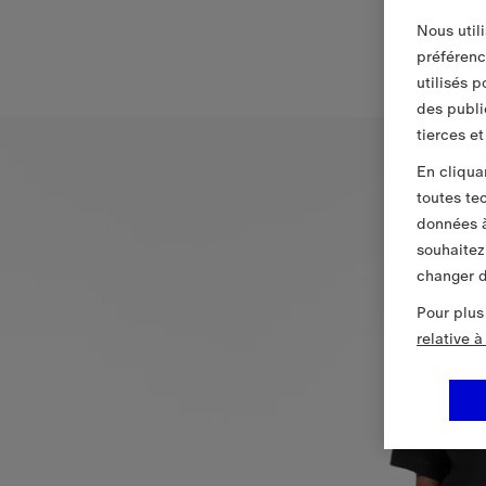
Nous util
préférenc
utilisés 
des publi
tierces e
En cliqua
toutes te
données à
souhaitez
changer d
Pour plus
relative 