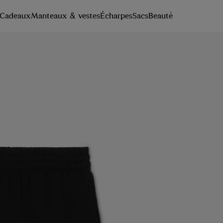
Cadeaux
Manteaux & vestes
Écharpes
Sacs
Beauté