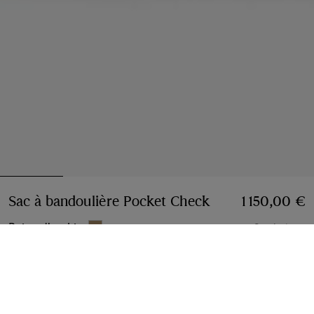
Sac à bandoulière Pocket Check
Prix 1 150,00 €
1 150,00 €
Beige d'archive
2 coloris
Ajouter
Option de paiement différé
En savoir plus