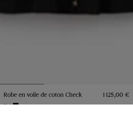
Robe en voile de coton Check
Prix 1 125,00 €
1 125,00 €
Noir
Choisir une taille:
Choisir Une Taille