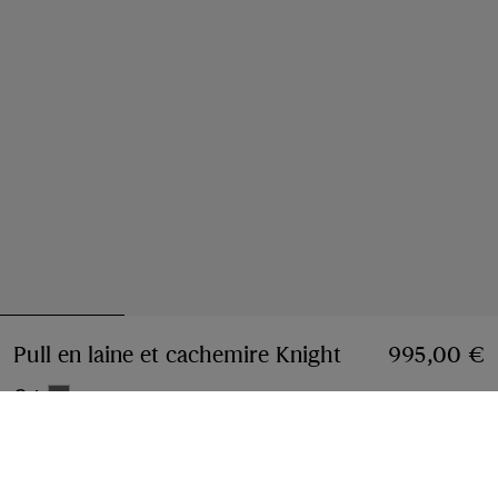
Pull en laine et cachemire Knight
Prix 995,00 €
995,00 €
Gris
Choisir une taille:
Choisir Une Taille