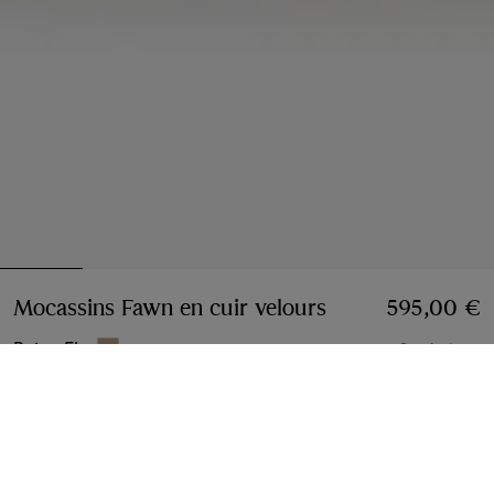
Mocassins Fawn en cuir velours
Prix 595,00 €
595,00 €
Beige Flax
3 coloris
Choisir une taille:
Choisir Une Taille
Option de paiement différé
En savoir plus