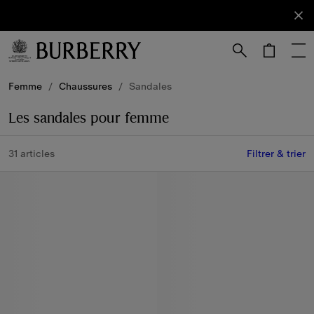
S'abonner
Abonnez-
vous à
notre
newsletter.
Passer au contenu principal
Passer au pied de page
Femme
/
Chaussures
/
Sandales
Les sandales pour femme
31 articles
Filtrer & trier