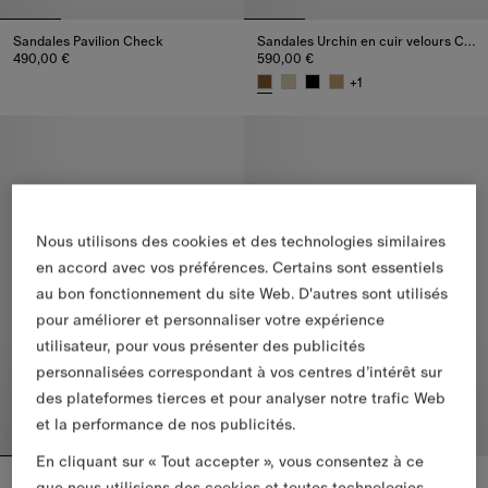
Sandales Pavilion Check​
Sandales Urchin en cuir velours Check
490,00 €
590,00 €
Sandales Pavilion Check​, 490,00 €
+
1
Sandales Urchin en cuir velour
Nous utilisons des cookies et des technologies similaires
en accord avec vos préférences. Certains sont essentiels
au bon fonctionnement du site Web. D'autres sont utilisés
pour améliorer et personnaliser votre expérience
utilisateur, pour vous présenter des publicités
personnalisées correspondant à vos centres d’intérêt sur
des plateformes tierces et pour analyser notre trafic Web
et la performance de nos publicités.
En cliquant sur « Tout accepter », vous consentez à ce
Claquettes Check
Sandales basses Mews Check​
que nous utilisions des cookies et toutes technologies