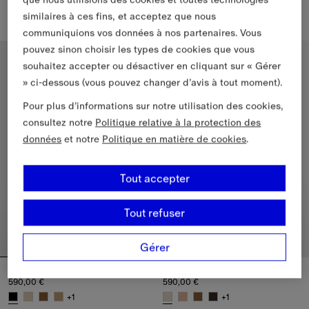
355,00 €
595,00 €
similaires à ces fins, et acceptez que nous
+
2
communiquions vos données à nos partenaires. Vous
Claquettes Check, 355,00 €
Sandales basses Mews Check​, 
pouvez sinon choisir les types de cookies que vous
souhaitez accepter ou désactiver en cliquant sur « Gérer
» ci-dessous (vous pouvez changer d’avis à tout moment).
Pour plus d’informations sur notre utilisation des cookies,
consultez notre
Politique relative à la protection des
données
et notre
Politique en matière de cookies
.
Tout accepter
Tout refuser
Gérer
Sandales Urchin en cuir velours Check
Sabots Urchin en cuir velours
590,00 €
590,00 €
+
1
+
1