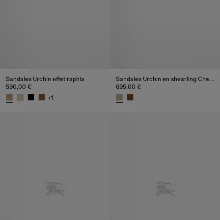
Sandales Urchin effet raphia
Sandales Urchin en shearling Check
590,00 €
695,00 €
+
1
Sandales Urchin effet raphia, 590,00 €
Sandales Urchin en shearling C