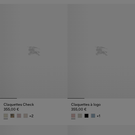
Sandales Urchin en cuir velours Check, 590,00 €
Sabots Urchin en cuir velours, 
Claquettes Check
Claquettes à logo
355,00 €
355,00 €
+
2
+
1
Claquettes Check, 355,00 €
Claquettes à logo, 355,00 €