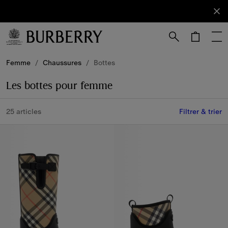
S'abonner
Abonnez-
vous à
notre
newsletter.
Passer au contenu principal
Passer au pied de page
Femme
/
Chaussures
/
Bottes
Les bottes pour femme
25 articles
Filtrer & trier