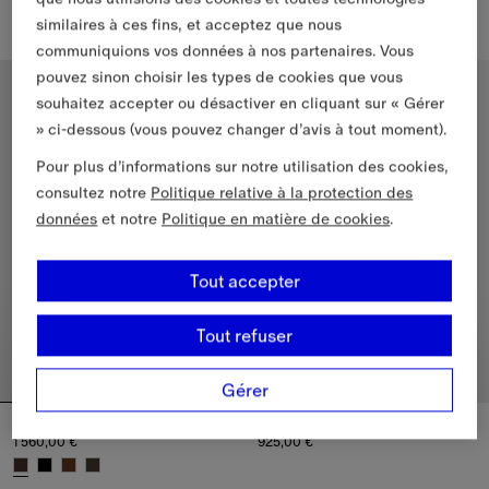
885,00 €
1 250,00 €
similaires à ces fins, et acceptez que nous
Bottines Huntley en cuir, 885,00 €
Bottes basses Saddle en cuir sou
communiquions vos données à nos partenaires. Vous
pouvez sinon choisir les types de cookies que vous
souhaitez accepter ou désactiver en cliquant sur « Gérer
» ci-dessous (vous pouvez changer d’avis à tout moment).
Pour plus d’informations sur notre utilisation des cookies,
consultez notre
Politique relative à la protection des
données
et notre
Politique en matière de cookies
.
Tout accepter
Tout refuser
Gérer
Bottes Cavalier en cuir
Bottines Chelsea Gravel en cuir à talon​
1 560,00 €
925,00 €
Bottines Chelsea Gravel en cuir 
Bottes Cavalier en cuir, 1 560,00 €