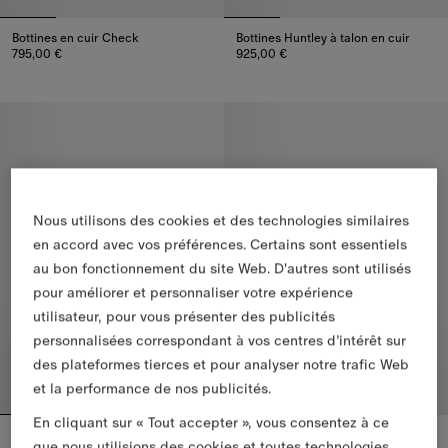
Bottines en cuir Check
Bottines Huntley à talon en cuir
795,00 €
925,00 €
Bottines en cuir Check, 795,00 €
Bottines Huntley à talon en cuir
Nous utilisons des cookies et des technologies similaires
en accord avec vos préférences. Certains sont essentiels
au bon fonctionnement du site Web. D'autres sont utilisés
pour améliorer et personnaliser votre expérience
utilisateur, pour vous présenter des publicités
personnalisées correspondant à vos centres d’intérêt sur
des plateformes tierces et pour analyser notre trafic Web
et la performance de nos publicités.
En cliquant sur « Tout accepter », vous consentez à ce
Bottines Huntley en cuir
Bottes basses Saddle en cuir souple​
que nous utilisions des cookies et toutes technologies