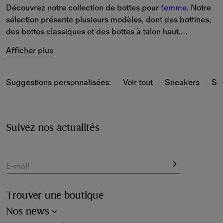
Découvrez notre collection de bottes pour 
femme
. Notre 
sélection présente plusieurs modèles, dont des bottines, 
des bottes classiques et des bottes à talon haut.
Afficher plus
Inspirées de notre héritage équestre, nos bottines 
Chelsea sont confectionnées en Italie en cuir de veau 
souple et ornées de nos iconiques carreaux Burberry 
Suggestions personnalisées:
Voir tout
Sneakers
Sa
Check. Marsh est notre nouveau modèle en caoutchouc 
qui s'inspire des bottes Wellington traditionnelles. 
Faites votre choix parmi notre sélection de coloris. 
Suivez nos actualités
Adoptez pour un classique comme le brun et le noir ou 
laissez-vous tenter par les nouveautés de la saison 
comme les teintes Custard et Loch.
E-mail
Trouver une boutique
Nos news