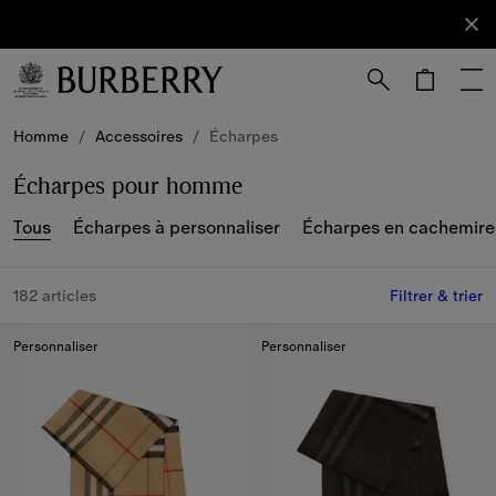
S'abonner
Abonnez-
vous à
notre
newsletter.
Passer au contenu principal
Passer au pied de page
Homme
/
Accessoires
/
Écharpes
Écharpes pour homme
Tous
Écharpes à personnaliser
Écharpes en cachemire
182 articles
Filtrer & trier
Personnaliser
Personnaliser