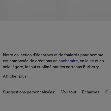
Notre collection d'écharpes et de foulards pour homme 
est composée de créations en 
cachemire
, en 
laine
 et en 
soie légère, le tout sublimé par les carreaux Burberry 
Check et des imprimés de la nouvelle saison.
Afficher plus
Choisissez parmi une sélection de coloris classiques et 
saisonniers tels que le beige d'archive, le vert Loch et le 
Suggestions personnalisées:
Voir tout
Écharpes
Cr
Knight Blue.
Vous voulez offrir un 
cadeau
 ? Ajoutez jusqu'à trois 