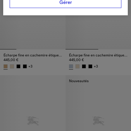
Gérer
Écharpe fine en cachemire étiquette Check
Écharpe fine en cachemire étiquette Check
445,00 €
445,00 €
+
3
+
3
Écharpe fine en cachemire étiquette Check, 445,00 €
Écharpe fine en cachemire étiq
Nouveautés