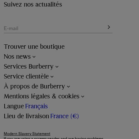
initiales grâce à notre service de 
personnalisation
Suivez nos actualités
disponible au moment de passer la commande.
E-mail
Trouver une boutique
Nos news
Services Burberry
Service clientèle
À propos de Burberry
Mentions légales & cookies
Langue
Français
Lieu de livraison
France (€)
Modern Slavery Statement
If you are using a screen-reader and are having problems