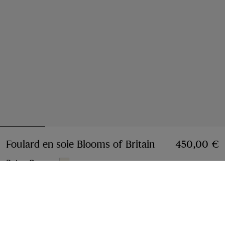
Foulard en soie Blooms of Britain
Prix 450,00 €
450,00 €
Beige Sesame
Ajouter
Option de paiement différé
En savoir plus