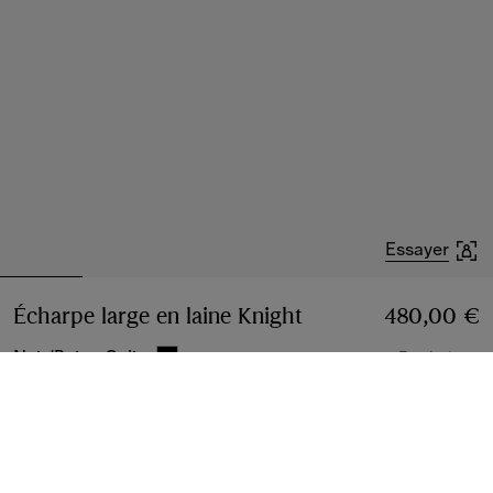
Essayer
Écharpe large en laine Knight
Prix 480,00 €
480,00 €
Noir/Beige Calico
7 coloris
Ajouter
Option de paiement différé
En savoir plus