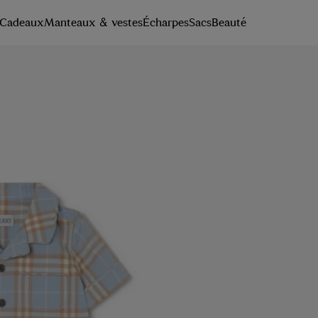
Cadeaux
Manteaux & vestes
Écharpes
Sacs
Beauté