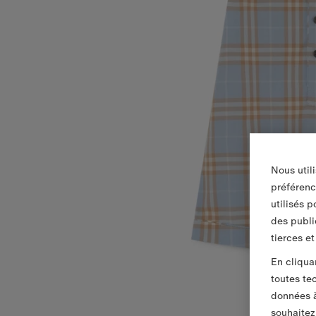
Nous util
préférenc
utilisés 
des publi
tierces e
En cliqua
toutes te
données à
souhaitez