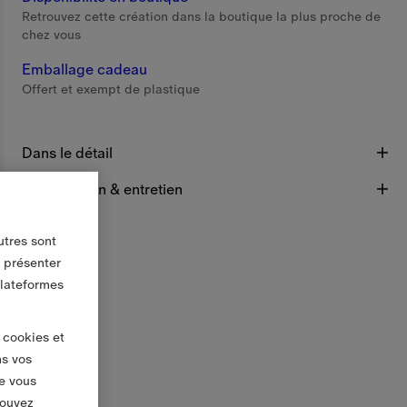
Retrouvez cette création dans la boutique la plus proche de
chez vous
Emballage cadeau
Offert et exempt de plastique
Dans le détail
Composition & entretien
utres sont
s présenter
plateformes
 cookies et
ns vos
e vous
pouvez