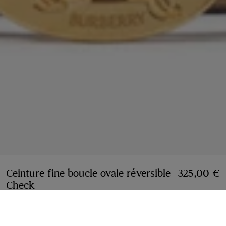
Ceinture fine boucle ovale réversible
325,00 €
Check
Prix 325,00 €
Beige d'archive/Brun Tobacco
Choisir une taille: